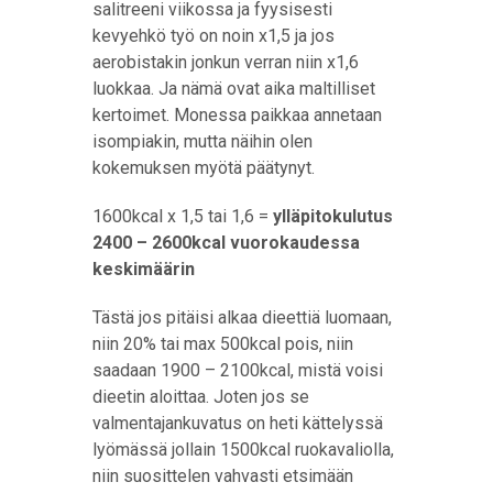
salitreeni viikossa ja fyysisesti
kevyehkö työ on noin x1,5 ja jos
aerobistakin jonkun verran niin x1,6
luokkaa. Ja nämä ovat aika maltilliset
kertoimet. Monessa paikkaa annetaan
isompiakin, mutta näihin olen
kokemuksen myötä päätynyt.
1600kcal x 1,5 tai 1,6 =
ylläpitokulutus
2400 – 2600kcal vuorokaudessa
keskimäärin
Tästä jos pitäisi alkaa dieettiä luomaan,
niin 20% tai max 500kcal pois, niin
saadaan 1900 – 2100kcal, mistä voisi
dieetin aloittaa. Joten jos se
valmentajankuvatus on heti kättelyssä
lyömässä jollain 1500kcal ruokavaliolla,
niin suosittelen vahvasti etsimään