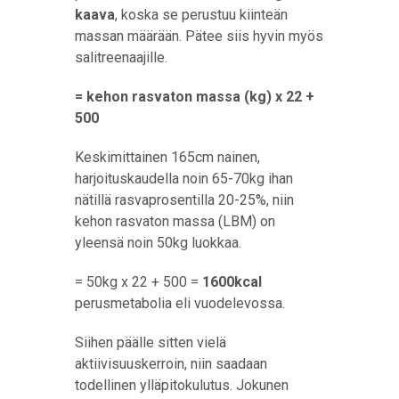
kaava
, koska se perustuu kiinteän
massan määrään. Pätee siis hyvin myös
salitreenaajille.
= kehon rasvaton massa (kg) x 22 +
500
Keskimittainen 165cm nainen,
harjoituskaudella noin 65-70kg ihan
nätillä rasvaprosentilla 20-25%, niin
kehon rasvaton massa (LBM) on
yleensä noin 50kg luokkaa.
= 50kg x 22 + 500 =
1600kcal
perusmetabolia eli vuodelevossa.
Siihen päälle sitten vielä
aktiivisuuskerroin, niin saadaan
todellinen ylläpitokulutus. Jokunen