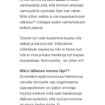
varmuudella sillä, että ihminen laitetaan
varmuudella syömään ihan liian vähän.
Mitä sitten vaikka ei ole kauaskantoinen
ratkaisu?! Ostaapa uuden valmennuksen
hetken päästä.
Dieetin nyt vaan kuulemma kuuluu olla
nälkää ja kärsimystä. Vilunväreet
viilentävän saunassa, hiki ei haise, kun
sitä ei irtoa ja kuka menkkoja nyt kaipaa
muutenkaan. Normisettiä… tai sitten ei!!
Miksi tällainen menee läpi??
Ensinnäkin epätoivoisessa tilanteessa
olevalle ihmiselle saa ongelmaansa
sujuvapuheinen six-päkin omistaja
myytyä melkein mitä vaan taikakeinoja.
Näkisin kuitenkin, että isossa roolissa
on myös tiedon puute. Ei