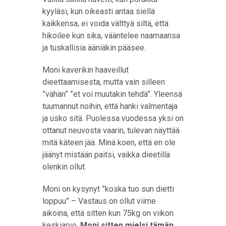
kyyläsi, kun oikeasti antaa siellä
kaikkensa, ei voida välttyä siltä, että
hikoilee kun sika, vääntelee naamaansa
ja tuskallisia ääniäkin pääsee.
Moni kaverikin haaveillut
dieettaamisesta, mutta vain silleen
”vähän” ”et voi muutakin tehdä”. Yleensä
tuumannut noihin, että hanki valmentaja
ja usko sitä. Puolessa vuodessa yksi on
ottanut neuvosta vaarin, tulevan näyttää
mitä käteen jää. Minä koen, että en ole
jäänyt mistään paitsi, vaikka dieetillä
olenkin ollut.
Moni on kysynyt ”koska tuo sun dietti
loppuu” – Vastaus on ollut viime
aikoina, että sitten kun 75kg on viikon
keskiarvo.
Moni sitten mielsi tämän