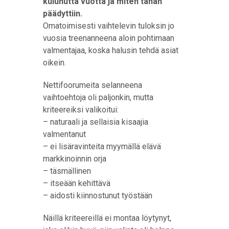
kulunutta vuotta ja miten tähän
päädyttiin.
Omatoimisesti vaihtelevin tuloksin jo
vuosia treenanneena aloin pohtimaan
valmentajaa, koska halusin tehdä asiat
oikein.
Nettifoorumeita selanneena
vaihtoehtoja oli paljonkin, mutta
kriteereiksi valikoitui:
– naturaali ja sellaisia kisaajia
valmentanut
– ei lisäravinteita myymällä elävä
markkinoinnin orja
– täsmällinen
– itseään kehittävä
– aidosti kiinnostunut työstään
Näillä kriteereillä ei montaa löytynyt,