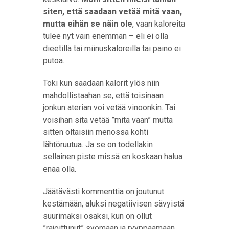
siten, että saadaan vetää mitä vaan,
mutta eihän se näin ole
, vaan kaloreita
tulee nyt vain enemmän – eli ei olla
dieetillä tai miinuskaloreilla tai paino ei
putoa.
Toki kun saadaan kalorit ylös niin
mahdollistaahan se, että toisinaan
jonkun aterian voi vetää vinoonkin. Tai
voisihan sitä vetää ”mitä vaan” mutta
sitten oltaisiin menossa kohti
lähtöruutua. Ja se on todellakin
sellainen piste missä en koskaan halua
enää olla.
Jäätävästi kommenttia on joutunut
kestämään, aluksi negatiivisen sävyistä
suurimaksi osaksi, kun on ollut
”rajoittunut” syömään ja ryyppäämään.