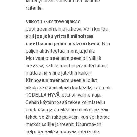
lähtenyt aivan satavarmasti väärille
raiteille.
Viikot 17-32 treenijakso
Uusi treeniohjelma ja kesä. Voin kertoa,
että
jos joku yrittää miinoittaa
dieettiä niin pahin niistä on kesä.
Niin
paljon aktiviteettia, menoja, juhlia.
Motivaatio treenaamiseen oli välillä
hukassa, salille mentiin ja salilta tultiin,
mutta aina sinne jätettiin kaikki!
Kiinnostus treenaamiseen ei ollut
alkukesästä ainakaan korkealla, joten oli
TODELLA HYVÄ, että oli valmentaja.
Sehän käytännössä tekee valmistelut
puolestani ja omaksi hommaksi jää vain
tehdä se 2h rako päivään, kun voi hoitaa
matkat salille ja treenit. Naurettavan
helppoa, vaikka motivaatiota ei ole.