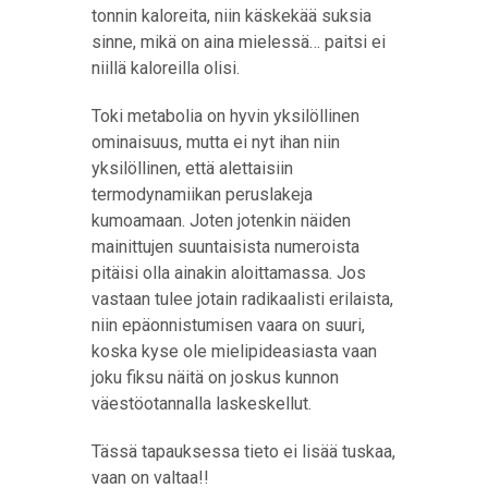
tonnin kaloreita, niin käskekää suksia
sinne, mikä on aina mielessä… paitsi ei
niillä kaloreilla olisi.
Toki metabolia on hyvin yksilöllinen
ominaisuus, mutta ei nyt ihan niin
yksilöllinen, että alettaisiin
termodynamiikan peruslakeja
kumoamaan. Joten jotenkin näiden
mainittujen suuntaisista numeroista
pitäisi olla ainakin aloittamassa. Jos
vastaan tulee jotain radikaalisti erilaista,
niin epäonnistumisen vaara on suuri,
koska kyse ole mielipideasiasta vaan
joku fiksu näitä on joskus kunnon
väestöotannalla laskeskellut.
Tässä tapauksessa tieto ei lisää tuskaa,
vaan on valtaa!!