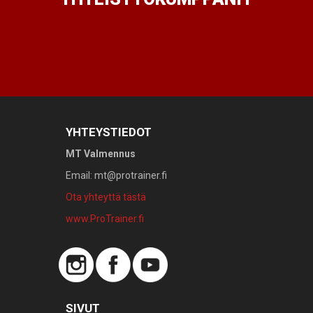
YHTEYSTIEDOT
MT Valmennus
Email: mt@protrainer.fi
Ota yhteyttä tästä
www.ProTrainer.fi
SIVUT