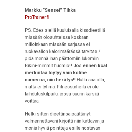
Markku ”Sensei” Tikka
ProTrainer.fi
PS. Edes siellä kuuluisalla kisadieetillä
missään olosuhteissa koskaan
milloinkaan missään sarjassa ei
ruokavalion kalorimäärässä tarvitse /
pidä mennä ihan päättömiin lukemiin.
Bikini-mimmit huomio!!
Jos ennen kcal
merkintää löytyy vain kolme
numeroa, niin herätys!!
Hullu saa olla,
mutta ei tyhmä. Fitnessurheilu ei ole
laihdutuskilpailu, jossa suurin kärsijä
voittaa.
Hetki sitten dieettinsä päättänyt
valmennettavani kirjoitti niin kattavan ja
monia hyviä pointteja esille nostavan