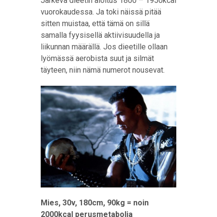
Järkevä dieetin aloitus 1800 – 1950kcal
vuorokaudessa. Ja toki näissä pitää
sitten muistaa, että tämä on sillä
samalla fyysisellä aktiivisuudella ja
liikunnan määrällä. Jos dieetille ollaan
lyömässä aerobista suut ja silmät
täyteen, niin nämä numerot nousevat.
Mies, 30v, 180cm, 90kg = noin
2000kcal perusmetabolia