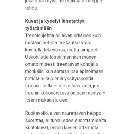
joka olikin hyvä, niin valinta oli helppo
tehdä.
Kuvat ja kyselyt lähetettyä
työstämään
Treeniohjelma oli aivan erilainen kuin
mistään netistä taikka itse voisi
kuvitella tekevänsä, mutta simppeli.
Uskon, että tässä mennään monen
omatoimisesti treenaavan kohdalla
mönkään, kun aletaan itse apinoimaan
netistä niitä pieniä yksityiskohtia
treeniin, joilla ei ole mitään väliä, jos
treenin kokonaiskuva on päin mäntyä –
itseni mukaan lukien.
Ruokavalio, aivan naurettavan helppo
suorittaa, ei tunnu edes suorittamiselta.
Kuntokuvat, ennen kuvien ottamista