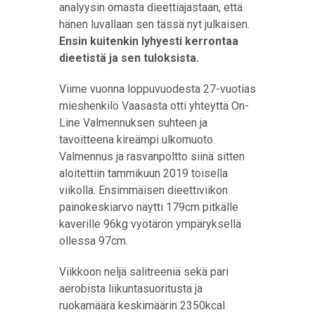
analyysin omasta dieettiajastaan, että
hänen luvallaan sen tässä nyt julkaisen.
Ensin kuitenkin lyhyesti kerrontaa
dieetistä ja sen tuloksista.
Viime vuonna loppuvuodesta 27-vuotias
mieshenkilö Vaasasta otti yhteyttä On-
Line Valmennuksen suhteen ja
tavoitteena kireämpi ulkomuoto.
Valmennus ja rasvanpoltto siinä sitten
aloitettiin tammikuun 2019 toisella
viikolla. Ensimmäisen dieettiviikon
painokeskiarvo näytti 179cm pitkälle
kaverille 96kg vyötärön ympäryksellä
ollessa 97cm.
Viikkoon neljä salitreeniä sekä pari
aerobista liikuntasuoritusta ja
ruokamäärä keskimäärin 2350kcal