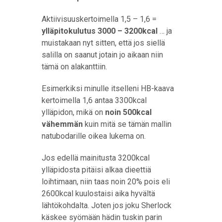
Aktiivisuuskertoimella 1,5 – 1,6 =
ylläpitokulutus 3000 – 3200kcal
… ja
muistakaan nyt sitten, että jos siellä
salilla on saanut jotain jo aikaan niin
tämä on alakanttiin.
Esimerkiksi minulle itselleni HB-kaava
kertoimella 1,6 antaa 3300kcal
ylläpidon, mikä on
noin 500kcal
vähemmän
kuin mitä se tämän mallin
natubodarille oikea lukema on.
Jos edellä mainitusta 3200kcal
ylläpidosta pitäisi alkaa dieettiä
loihtimaan, niin taas noin 20% pois eli
2600kcal kuulostaisi aika hyvältä
lähtökohdalta. Joten jos joku Sherlock
käskee syömään hädin tuskin parin