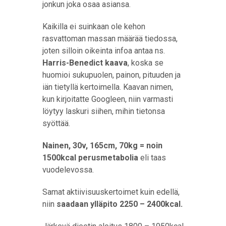
jonkun joka osaa asiansa.
Kaikilla ei suinkaan ole kehon
rasvattoman massan määrää tiedossa,
joten silloin oikeinta infoa antaa ns.
Harris-Benedict kaava
, koska se
huomioi sukupuolen, painon, pituuden ja
iän tietyllä kertoimella. Kaavan nimen,
kun kirjoitatte Googleen, niin varmasti
löytyy laskuri siihen, mihin tietonsa
syöttää.
Nainen, 30v, 165cm, 70kg = noin
1500kcal perusmetabolia
eli taas
vuodelevossa.
Samat aktiivisuuskertoimet kuin edellä,
niin
saadaan ylläpito 2250 – 2400kcal.