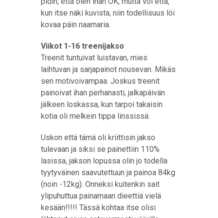
pidin, että olen ihan OK, mutta voi että,
kun itse näki kuvista, niin todellisuus löi
kovaa päin naamaria.
Viikot 1-16 treenijakso
Treenit tuntuivat luistavan, mies
laihtuvan ja sarjapainot nousevan. Mikäs
sen motivoivampaa. Joskus treenit
painoivat ihan perhanasti, jalkapäivän
jälkeen loskassa, kun tarpoi takaisin
kotia oli melkein tippa linssissä.
Uskon että tämä oli kriittisin jakso
tulevaan ja siksi se painettiin 110%
lasissa, jakson lopussa olin jo todella
tyytyväinen saavutettuun ja painoa 84kg
(noin -12kg). Onneksi kuitenkin sait
ylipuhuttua painamaan dieettiä vielä
kesään!!!!! Tässä kohtaa itse olisi