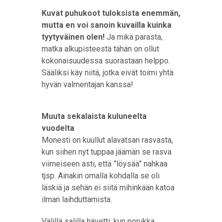
Kuvat puhukoot tuloksista enemmän,
mutta en voi sanoin kuvailla kuinka
tyytyväinen olen!
Ja mikä parasta,
matka alkupisteestä tähän on ollut
kokonaisuudessa suorastaan helppo.
Sääliksi käy niitä, jotka eivät toimi yhtä
hyvän valmentajan kanssa!
Muuta sekalaista kuluneelta
vuodelta
Monesti on kuullut alavatsan rasvasta,
kun siihen nyt tuppaa jäämän se rasva
viimeiseen asti, että ”löysää” nahkaa
tjsp. Ainakin omalla kohdalla se oli
läskiä ja sehän ei siitä mihinkään katoa
ilman laihduttamista.
Välillä salilla hävetti, kun porukka