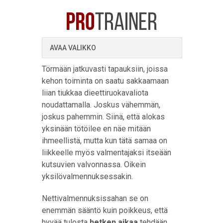
AVAA VALIKKO
Törmään jatkuvasti tapauksiin, joissa
kehon toiminta on saatu sakkaamaan
liian tiukkaa dieettiruokavaliota
noudattamalla. Joskus vähemmän,
joskus pahemmin. Siinä, että alokas
yksinään tötöilee en näe mitään
ihmeellistä, mutta kun tätä samaa on
liikkeelle myös valmentajaksi itseään
kutsuvien valvonnassa. Oikein
yksilövalmennuksessakin.
Nettivalmennuksissahan se on
enemmän sääntö kuin poikkeus, että
hyvää tulosta
hetken aikaa
tehdään