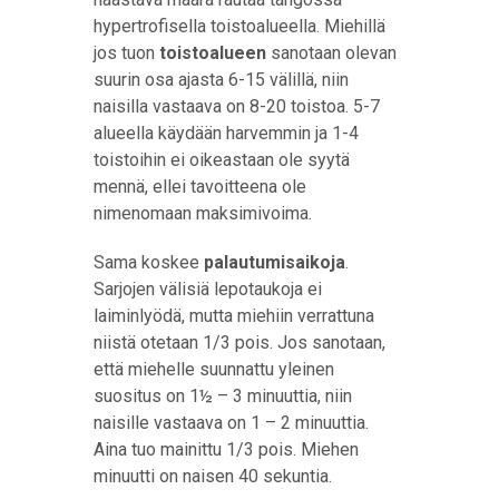
hypertrofisella toistoalueella. Miehillä
jos tuon
toistoalueen
sanotaan olevan
suurin osa ajasta 6-15 välillä, niin
naisilla vastaava on 8-20 toistoa. 5-7
alueella käydään harvemmin ja 1-4
toistoihin ei oikeastaan ole syytä
mennä, ellei tavoitteena ole
nimenomaan maksimivoima.
Sama koskee
palautumisaikoja
.
Sarjojen välisiä lepotaukoja ei
laiminlyödä, mutta miehiin verrattuna
niistä otetaan 1/3 pois. Jos sanotaan,
että miehelle suunnattu yleinen
suositus on 1½ – 3 minuuttia, niin
naisille vastaava on 1 – 2 minuuttia.
Aina tuo mainittu 1/3 pois. Miehen
minuutti on naisen 40 sekuntia.