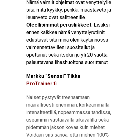
Nämä valmiit ohjelmat ovat venyttelylle
sitä, mitä kyykky, penkki, maastaveto ja
leuanveto ovat salitreenille.
Oleellisimmat perusliikkeet.
Lisäksi
ennen kaikkea nämä venyttelyrutiinit
edustavat sitä minä olen käytännössä
valmennettavilleni suositellut ja
opettanut sekä itsekin jo yli 20 vuotta
palauttavana lihashuoltona suorittanut.
Markku ”Sensei” Tikka
ProTrainer.fi
Naiset pystyvät treenaamaan
määrällisesti enemmän, korkeammalla
intensiteetillä, nopeammassa tahdissa,
useammin vastaavalla aikavälillä sekä
pidemmän jakson kovaa kuin miehet.
Voidaan siis sanoa, että miehen 100%