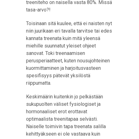
treeniteho on naisella vasta 80%. Missä
tasa-arvo?!
Toisinaan sitä kuulee, että ei naisten nyt
niin juurikaan eri tavalla tarvitse tai edes
kannata treenata kuin mitä yleensä
miehille suunnatut yleiset ohjeet
sanovat. Toki treenaamisen
perusperiaatteet, kuten nousujohteinen
kuormittaminen ja harjoitusvasteen
spesifisyys pätevät yksilöstä
riippumatta.
Keskimäärin kuitenkin jo pelkästään
sukupuolten väliset fysiologiset ja
hormonaaliset erot erottavat
optimaalista treenitapaa selvästi.
Naiselle toimivin tapa treenata salilla
kehittyäkseen ei ole vastaava kuin