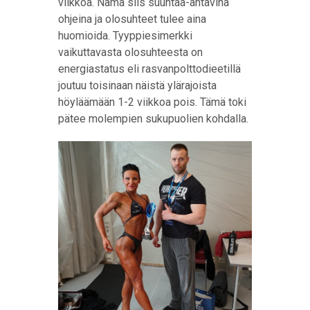
viikkoa. Nämä siis suuntaa-antavina
ohjeina ja olosuhteet tulee aina
huomioida. Tyyppiesimerkki
vaikuttavasta olosuhteesta on
energiastatus eli rasvanpolttodieetillä
joutuu toisinaan näistä ylärajoista
höyläämään 1-2 viikkoa pois. Tämä toki
pätee molempien sukupuolien kohdalla.