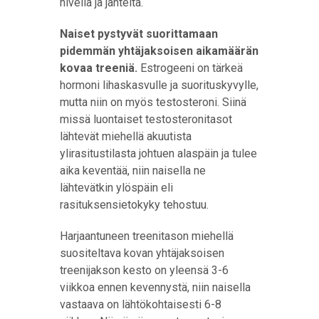
niveliä ja jänteitä.
Naiset pystyvät suorittamaan
pidemmän yhtäjaksoisen aikamäärän
kovaa treeniä.
Estrogeeni on tärkeä
hormoni lihaskasvulle ja suorituskyvylle,
mutta niin on myös testosteroni. Siinä
missä luontaiset testosteronitasot
lähtevät miehellä akuutista
ylirasitustilasta johtuen alaspäin ja tulee
aika keventää, niin naisella ne
lähtevätkin ylöspäin eli
rasituksensietokyky tehostuu.
Harjaantuneen treenitason miehellä
suositeltava kovan yhtäjaksoisen
treenijakson kesto on yleensä 3-6
viikkoa ennen kevennystä, niin naisella
vastaava on lähtökohtaisesti 6-8