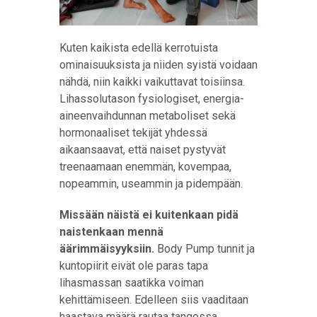
Kuten kaikista edellä kerrotuista
ominaisuuksista ja niiden syistä voidaan
nähdä, niin kaikki vaikuttavat toisiinsa.
Lihassolutason fysiologiset, energia-
aineenvaihdunnan metaboliset sekä
hormonaaliset tekijät yhdessä
aikaansaavat, että naiset pystyvät
treenaamaan enemmän, kovempaa,
nopeammin, useammin ja pidempään.
Missään näistä ei kuitenkaan pidä
naistenkaan mennä
äärimmäisyyksiin.
Body Pump tunnit ja
kuntopiirit eivät ole paras tapa
lihasmassan saatikka voiman
kehittämiseen. Edelleen siis vaaditaan
haastava määrä rautaa tangossa