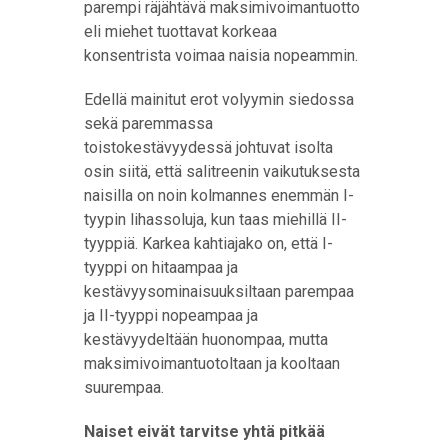
parempi räjähtävä maksimivoimantuotto
eli miehet tuottavat korkeaa
konsentrista voimaa naisia nopeammin.
Edellä mainitut erot volyymin siedossa
sekä paremmassa
toistokestävyydessä johtuvat isolta
osin siitä, että salitreenin vaikutuksesta
naisilla on noin kolmannes enemmän I-
tyypin lihassoluja, kun taas miehillä II-
tyyppiä. Karkea kahtiajako on, että I-
tyyppi on hitaampaa ja
kestävyysominaisuuksiltaan parempaa
ja II-tyyppi nopeampaa ja
kestävyydeltään huonompaa, mutta
maksimivoimantuotoltaan ja kooltaan
suurempaa.
Naiset eivät tarvitse yhtä pitkää