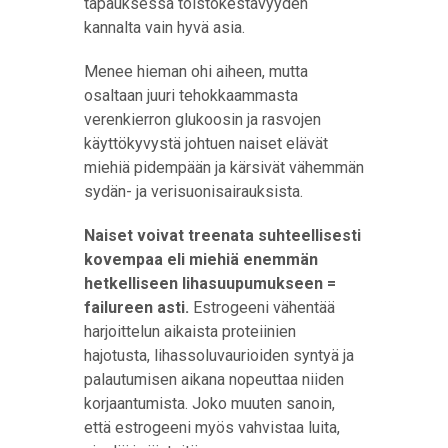
tapauksessa toistokestävyyden
kannalta vain hyvä asia.
Menee hieman ohi aiheen, mutta
osaltaan juuri tehokkaammasta
verenkierron glukoosin ja rasvojen
käyttökyvystä johtuen naiset elävät
miehiä pidempään ja kärsivät vähemmän
sydän- ja verisuonisairauksista.
Naiset voivat treenata suhteellisesti
kovempaa eli miehiä enemmän
hetkelliseen lihasuupumukseen =
failureen asti.
Estrogeeni vähentää
harjoittelun aikaista proteiinien
hajotusta, lihassoluvaurioiden syntyä ja
palautumisen aikana nopeuttaa niiden
korjaantumista. Joko muuten sanoin,
että estrogeeni myös vahvistaa luita,