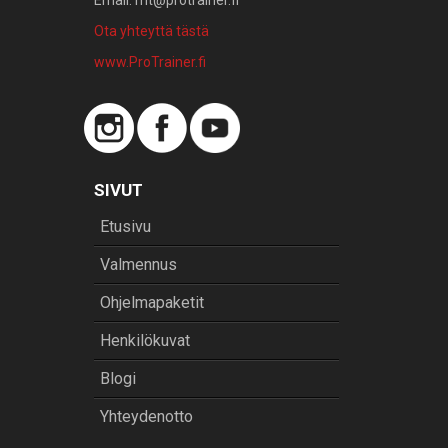
Email: mt@protrainer.fi
Ota yhteyttä tästä
www.ProTrainer.fi
SIVUT
Etusivu
Valmennus
Ohjelmapaketit
Henkilökuvat
Blogi
Yhteydenotto