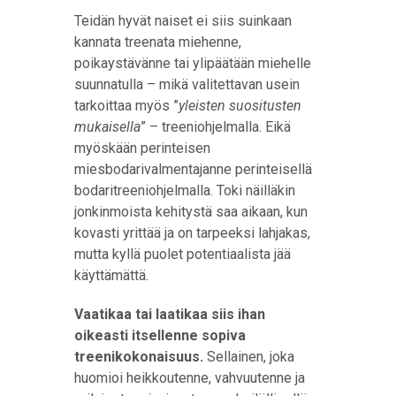
Teidän hyvät naiset ei siis suinkaan
kannata treenata miehenne,
poikaystävänne tai ylipäätään miehelle
suunnatulla – mikä valitettavan usein
tarkoittaa myös ”
yleisten suositusten
mukaisella
” – treeniohjelmalla. Eikä
myöskään perinteisen
miesbodarivalmentajanne perinteisellä
bodaritreeniohjelmalla. Toki näilläkin
jonkinmoista kehitystä saa aikaan, kun
kovasti yrittää ja on tarpeeksi lahjakas,
mutta kyllä puolet potentiaalista jää
käyttämättä.
Vaatikaa tai laatikaa siis ihan
oikeasti itsellenne sopiva
treenikokonaisuus.
Sellainen, joka
huomioi heikkoutenne, vahvuutenne ja