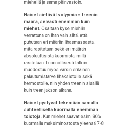
miehellä ja sama päinvastoin.
Naiset sietävät volyymia = treenin
määrä, selvästi enemmän kuin
miehet.
Osaltaan kyse miehiin
verrattuna on ihan vain siitä, että
puhutaan eri määrän lihasmassasta,
mitä rasitetaan sekä eri määrän
absoluuttisista kuormista, millä
rasitetaan. Luonnollisesti tällöin
muodostuu myös varsin erilainen
palautumistarve lihaksistolle sekä
hermostolle, niin yhden treenin sisällä
kuin treenijakson aikana.
Naiset pystyvät tekemään samalla
suhteellisella kuormalla enemmän
toistoja.
Kun miehet saavat esim. 80%
kuormalla maksiminostosta yleensä 7-8