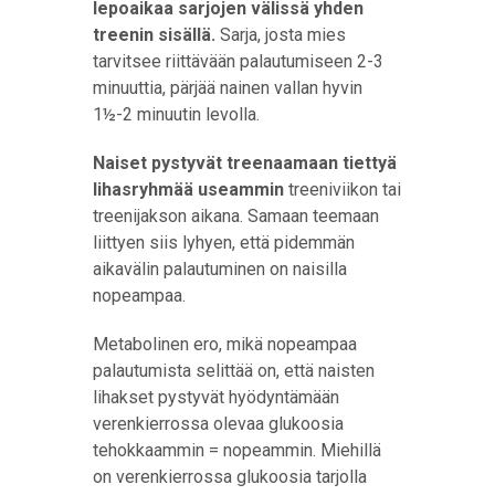
lepoaikaa sarjojen välissä yhden
treenin sisällä.
Sarja, josta mies
tarvitsee riittävään palautumiseen 2-3
minuuttia, pärjää nainen vallan hyvin
1½-2 minuutin levolla.
Naiset pystyvät treenaamaan tiettyä
lihasryhmää useammin
treeniviikon tai
treenijakson aikana. Samaan teemaan
liittyen siis lyhyen, että pidemmän
aikavälin palautuminen on naisilla
nopeampaa.
Metabolinen ero, mikä nopeampaa
palautumista selittää on, että naisten
lihakset pystyvät hyödyntämään
verenkierrossa olevaa glukoosia
tehokkaammin = nopeammin. Miehillä
on verenkierrossa glukoosia tarjolla