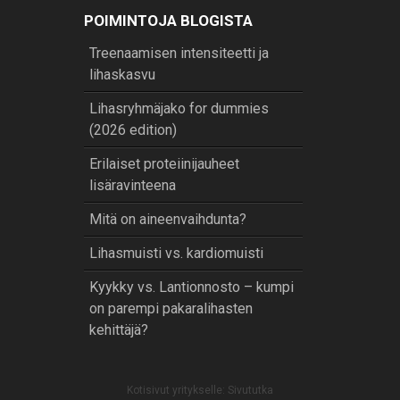
POIMINTOJA BLOGISTA
Treenaamisen intensiteetti ja
lihaskasvu
Lihasryhmäjako for dummies
(2026 edition)
Erilaiset proteiinijauheet
lisäravinteena
Mitä on aineenvaihdunta?
Lihasmuisti vs. kardiomuisti
Kyykky vs. Lantionnosto – kumpi
on parempi pakaralihasten
kehittäjä?
Kotisivut yritykselle:
Sivututka