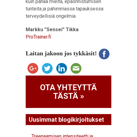
kuin pahaa mieltä, epäonnistumisen
tunteita ja pahimmassa tapauksessa
terveydellisiä ongelmia.
Markku ”Sensei” Tikka
ProTrainer.fi
Laitan jakoon jos tykkäsit!
OTA YHTEYTTÄ
TÄSTÄ »
Uusimmat blogikirjoitukset
Treenaamisen intensiteetti ja