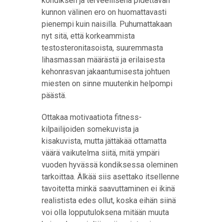
kondiksen ja terveellisenä pidettävän
kunnon välinen ero on huomattavasti
pienempi kuin naisilla. Puhumattakaan
nyt sitä, että korkeammista
testosteronitasoista, suuremmasta
lihasmassan määrästä ja erilaisesta
kehonrasvan jakaantumisesta johtuen
miesten on sinne muutenkin helpompi
päästä.
Ottakaa motivaatiota fitness-
kilpailijoiden somekuvista ja
kisakuvista, mutta jättäkää ottamatta
väärä vaikutelma siitä, mitä ympäri
vuoden hyvässä kondiksessa oleminen
tarkoittaa. Älkää siis asettako itsellenne
tavoitetta minkä saavuttaminen ei ikinä
realistista edes ollut, koska eihän siinä
voi olla lopputuloksena mitään muuta