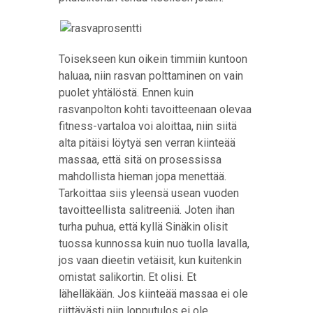
Toisekseen kun oikein timmiin kuntoon
haluaa, niin rasvan polttaminen on vain
puolet yhtälöstä. Ennen kuin
rasvanpolton kohti tavoitteenaan olevaa
fitness-vartaloa voi aloittaa, niin siitä
alta pitäisi löytyä sen verran kiinteää
massaa, että sitä on prosessissa
mahdollista hieman jopa menettää.
Tarkoittaa siis yleensä usean vuoden
tavoitteellista salitreeniä. Joten ihan
turha puhua, että kyllä Sinäkin olisit
tuossa kunnossa kuin nuo tuolla lavalla,
jos vaan dieetin vetäisit, kun kuitenkin
omistat salikortin. Et olisi. Et
lähelläkään. Jos kiinteää massaa ei ole
riittävästi niin lopputulos ei ole