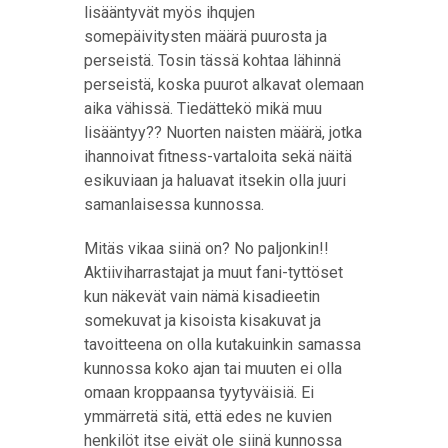
lisääntyvät myös ihqujen
somepäivitysten määrä puurosta ja
perseistä. Tosin tässä kohtaa lähinnä
perseistä, koska puurot alkavat olemaan
aika vähissä. Tiedättekö mikä muu
lisääntyy?? Nuorten naisten määrä, jotka
ihannoivat fitness-vartaloita sekä näitä
esikuviaan ja haluavat itsekin olla juuri
samanlaisessa kunnossa.
Mitäs vikaa siinä on? No paljonkin!!
Aktiiviharrastajat ja muut fani-tyttöset
kun näkevät vain nämä kisadieetin
somekuvat ja kisoista kisakuvat ja
tavoitteena on olla kutakuinkin samassa
kunnossa koko ajan tai muuten ei olla
omaan kroppaansa tyytyväisiä. Ei
ymmärretä sitä, että edes ne kuvien
henkilöt itse eivät ole siinä kunnossa