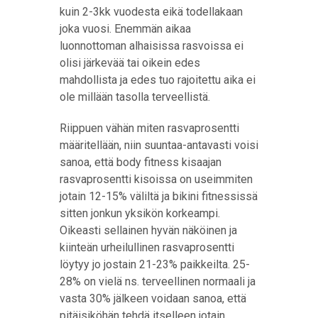
kuin 2-3kk vuodesta eikä todellakaan
joka vuosi. Enemmän aikaa
luonnottoman alhaisissa rasvoissa ei
olisi järkevää tai oikein edes
mahdollista ja edes tuo rajoitettu aika ei
ole millään tasolla terveellistä.
Riippuen vähän miten rasvaprosentti
määritellään, niin suuntaa-antavasti voisi
sanoa, että body fitness kisaajan
rasvaprosentti kisoissa on useimmiten
jotain 12-15% väliltä ja bikini fitnessissä
sitten jonkun yksikön korkeampi.
Oikeasti sellainen hyvän näköinen ja
kiinteän urheilullinen rasvaprosentti
löytyy jo jostain 21-23% paikkeilta. 25-
28% on vielä ns. terveellinen normaali ja
vasta 30% jälkeen voidaan sanoa, että
pitäisiköhän tehdä itselleen jotain.