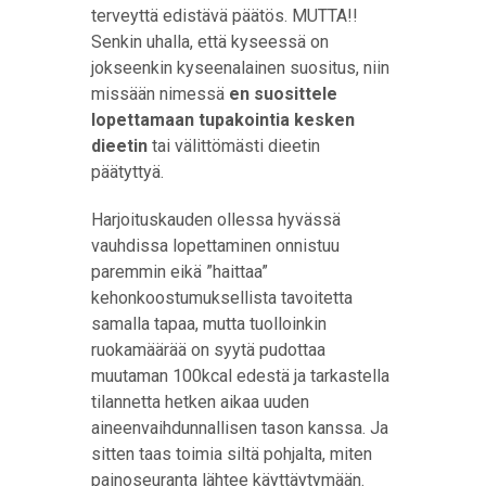
terveyttä edistävä päätös. MUTTA!!
Senkin uhalla, että kyseessä on
jokseenkin kyseenalainen suositus, niin
missään nimessä
en suosittele
lopettamaan tupakointia kesken
dieetin
tai välittömästi dieetin
päätyttyä.
Harjoituskauden ollessa hyvässä
vauhdissa lopettaminen onnistuu
paremmin eikä ”haittaa”
kehonkoostumuksellista tavoitetta
samalla tapaa, mutta tuolloinkin
ruokamäärää on syytä pudottaa
muutaman 100kcal edestä ja tarkastella
tilannetta hetken aikaa uuden
aineenvaihdunnallisen tason kanssa. Ja
sitten taas toimia siltä pohjalta, miten
painoseuranta lähtee käyttäytymään.