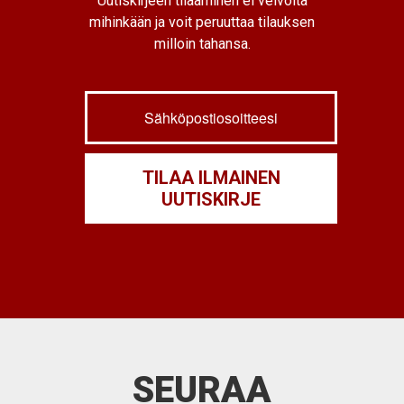
Uutiskirjeen tilaaminen ei velvoita
mihinkään ja voit peruuttaa tilauksen
milloin tahansa.
SEURAA