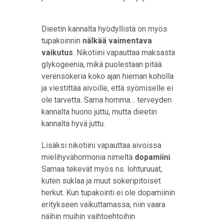
Dieetin kannalta hyödyllistä on myös
tupakoinnin
nälkää vaimentava
vaikutus
. Nikotiini vapauttaa maksasta
glykogeenia, mikä puolestaan pitää
verensokeria koko ajan hieman koholla
ja viestittää aivoille, että syömiselle ei
ole tarvetta. Sama homma… terveyden
kannalta huono juttu, mutta dieetin
kannalta hyvä juttu.
Lisäksi nikotiini vapauttaa aivoissa
mielihyvähormonia nimeltä
dopamiini
.
Samaa tekevät myös ns. lohturuuat,
kuten suklaa ja muut sokeripitoiset
herkut. Kun tupakointi ei ole dopamiinin
eritykseen vaikuttamassa, niin vaara
näihin muihin vaihtoehtoihin