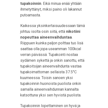
tupakoinnin
. Eikä minua enää yhtään
ihmetyttänyt, miksi paino oli lakannut
putoamasta.
Kaikessa yksinkertaisuudessaan tämä
johtuu isolta osin siitä, että
nikotiini
nopeuttaa aineenvaihduntaa
.
Riippuen kuinka paljon polttaa tuo lisä
saattaa olla jopa useamman 100kcal
verran päivässä. Tupakointi nostaa
sydämen sykettä ja onkin sanottu, että
tupakoitsijan aineenvaihdunta vastaa
tupakoimattoman sellaista 37.5°C
kuumeessa. Toisin sanoen yksi
tupakoinnin huonoista puolista onkin
samalla aineenvaihdunnan kannalta
katsottuna yksi sen hyvistä puolista.
Tupakoinnin lopettaminen on hyvä ja