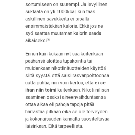
sortumiseen on suurempi. Ja levyllinen
suklaata on yli 1000kcal, kun taas
askillinen savukkeita ei sisällä
ensimmäistäkään kaloria. Ehkä jos ne
syö saattaa muutaman kalorin saada
aikaiseksi?!
Ennen kuin kukaan nyt saa kuitenkaan
päähänsä aloittaa tupakointia tai
muidenkaan nikotiinituotteiden käyttöä
siitä syystä, että saisi rasvanpolttoonsa
uutta puhtia, niin voin kertoa, että
ei se
ihan niin toimi
kuitenkaan. Nikotiinilisän
saaminen osaksi aineenvaihduntaansa
ottaa aikaa eli pahoja tapoja pitää
harrastaa pitkään eikä se ole terveyden
ja kokonaisuuden kannalta suositeltavaa
laisinkaan. Eikä tarpeellista.