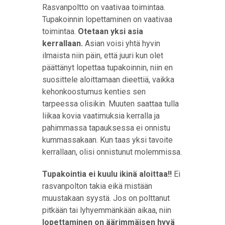
Rasvanpoltto on vaativaa toimintaa.
Tupakoinnin lopettaminen on vaativaa
toimintaa.
Otetaan yksi asia
kerrallaan.
Asian voisi yhtä hyvin
ilmaista niin päin, että juuri kun olet
päättänyt lopettaa tupakoinnin, niin en
suosittele aloittamaan dieettiä, vaikka
kehonkoostumus kenties sen
tarpeessa olisikin. Muuten saattaa tulla
liikaa kovia vaatimuksia kerralla ja
pahimmassa tapauksessa ei onnistu
kummassakaan. Kun taas yksi tavoite
kerrallaan, olisi onnistunut molemmissa.
Tupakointia ei kuulu ikinä aloittaa!!
Ei
rasvanpolton takia eikä mistään
muustakaan syystä. Jos on polttanut
pitkään tai lyhyemmänkään aikaa, niin
lopettaminen on äärimmäisen hyvä